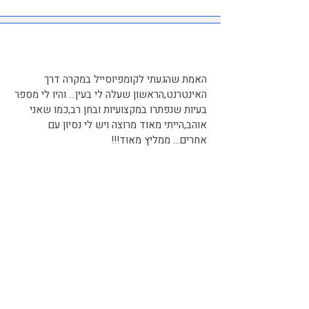
האמת שהגעתי לקומפיוסייל במקרה דרך
האינטרנט,הראשון שעלה לי בעין... והיו לי מספר
בעיות שנפתרו במקצועיות ובחן רב,כמו שאני
אוהב,הייתי מאוד מרוצה ויש לי נסיון עם
אחרים... ממליץ מאוד!!!‎
Ran Perez
​כבר זמן שאני משתמש בשירותיו של גבריאל.
הוא זמין, ידידותי, והעיקר, מקצועי ברמות
גבוהות. יש לי רשת 5 מחשבים לשימוש ביתי
ועיסקי והוא מתחזק אותם ואת הרשת בצורה