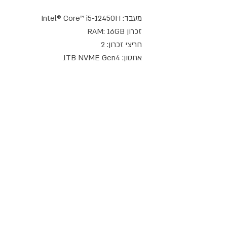
חיבורי תצוגה: HDMI DP Type-c 
תמיכה במערכות הפעלה: Windows 11 
דברו איתנו
טלפון:
08-9714908
|
052-8387162
מייל:
info@compusale.co.il
WhatsApp
כתובת :
עמק דותן 5, מודיעין
שעות פתיחה