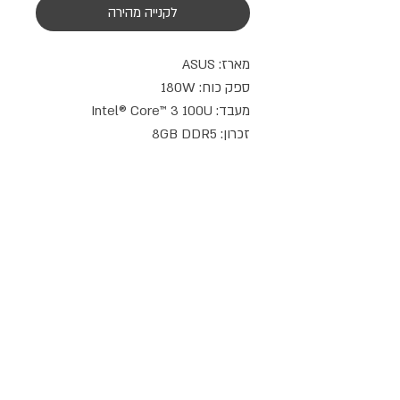
לקנייה מהירה
דברו איתנו
טלפון:
08-9714908
|
052-8387162
מייל:
info@compusale.co.il
WhatsApp
כתובת :
עמק דותן 5, מודיעין
תקופת אחריות: 3 שנים