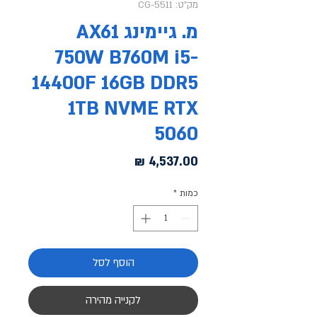
מק"ט: CG-5511
מ. גיימינג AX61
750W B760M i5-
14400F 16GB DDR5
1TB NVME RTX
5060
מחיר
כמות
*
הוסף לסל
לקנייה מהירה