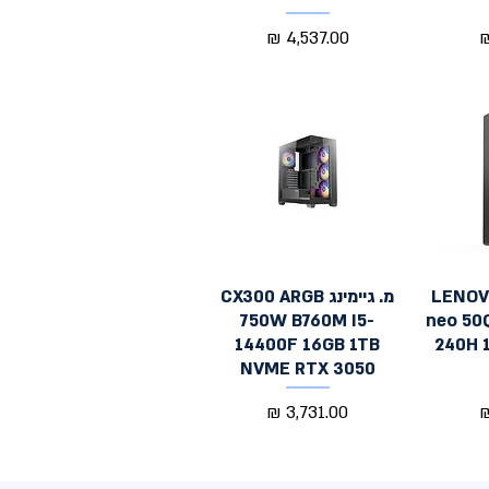
מחיר
LENOV
מ. גיימינג CX300 ARGB
תצוגה מהירה
750W B760M I5-
neo 50
14400F 16GB 1TB
240H 
NVME RTX 3050
מחיר