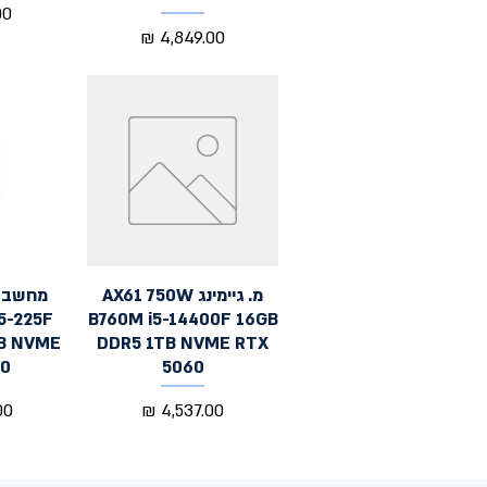
מח
מחיר
מ. גיימינג AX61 750W
תצוגה מהירה
ת
5-225F
B760M i5-14400F 16GB
TB NVME
DDR5 1TB NVME RTX
50
5060
מחיר
מח