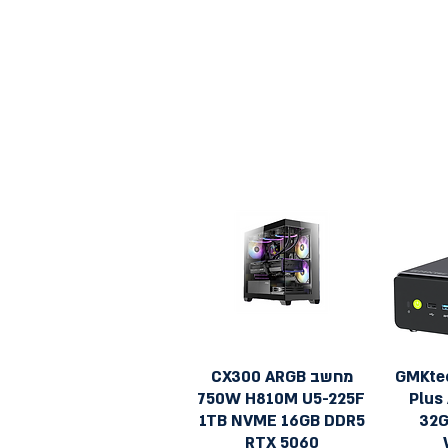
 GMKtec K12
מחשב CX300 ARGB
תצוגה מהירה
750W H810M U5-225F
Plus
1TB NVME 16GB DDR5
32G
RTX 5060